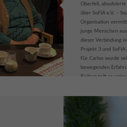
Oberfell, absolvier
über SoFiA e.V. – So
Organisation vermitte
junge Menschen aus
dieser Verbindung i
Projekt 3 und SoFiA 
Für Carlos wurde sei
bewegenden Erfahrun
Beitrag teilt er seine
Hier sein Blog-Beit