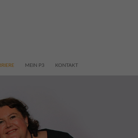
About us
Lorem ipsum dolor sit amet,
600
consectetuer adipiscing elit.
Aenean commodo ligula eget
dolor. Aenean massa. Cum sociis
RIERE
MEIN P3
KONTAKT
natoque penatibus et magnis dis
parturient montes, nascetur
ridiculus mus. Donec quam felis,
ultricies nec.