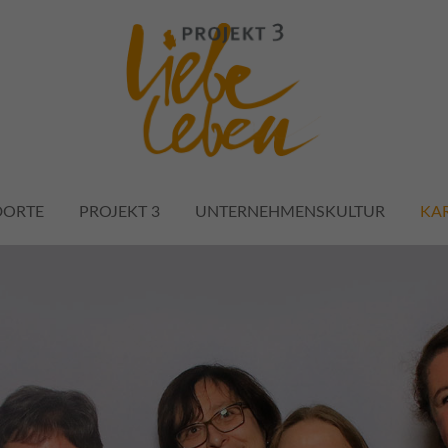
port
Get in touch
psum dolor sit amet:
Cybersteel Inc.
376-293 City Road, Suite 
San Francisco, CA 94102
4h
DORTE
PROJEKT 3
UNTERNEHMENSKULTUR
KAR
Have any questions?
/
+44 1234 567 890
days
Drop us a line
info@yourdomain.com
r support for our
ers
Fri 8:00am - 5:00pm
(GMT