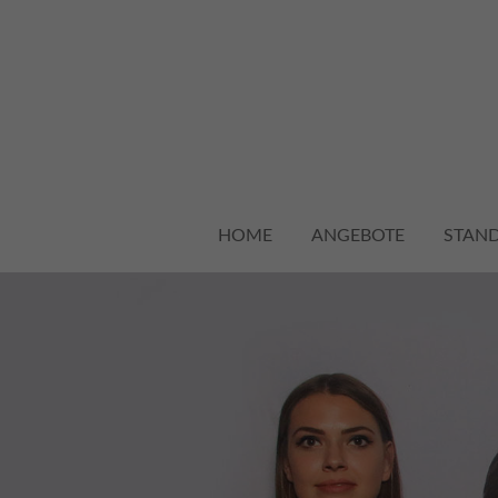
Login
Sup
Benutzername
Lorem i
2
HOME
ANGEBOTE
STAN
Passwort
365
Anmelden
We offe
Register
|
Lost your password?
custom
Mon - 