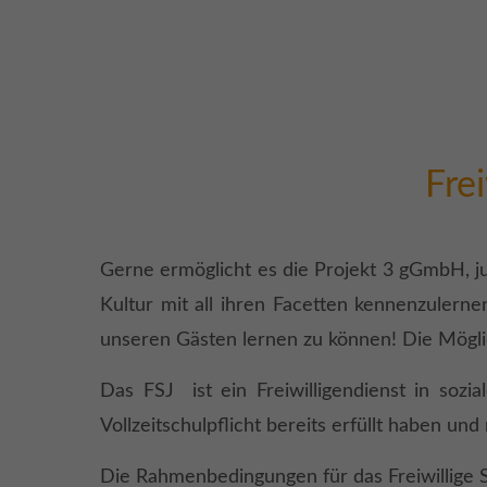
Fre
Gerne ermöglicht es die Projekt 3 gGmbH, j
Kultur mit all ihren Facetten kennen­zulern
unseren Gästen lernen zu können! Die Möglichk
Das FSJ ist ein Freiwilligendienst in soz
Vollzeitschulpflicht bereits erfüllt haben un
Die Rahmenbedingungen für das Freiwillige Soz