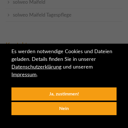
solweo Maifeld
solweo Maifeld Tagespflege
Kontakt
Es werden notwendige Cookies und Dateien
Projekt 3 gGmbH
geladen. Details finden Sie in unserer
Eduard-Rhein-Straße 1
Datenschutzerklärung
und unserem
56727 Mayen
Impressum
.
0 26 51 / 49 87 -0
0 26 51 / 49 87 -20
Ja, zustimmen!
info@projekt-3.de
Nein
Social Media