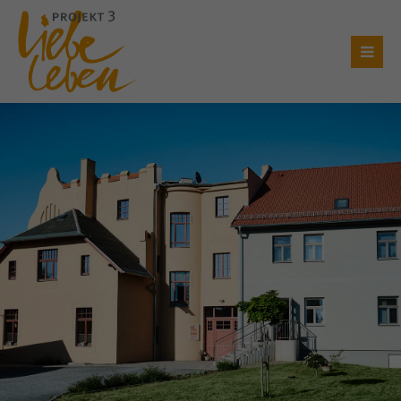
Login
Benutzername
Passwort
Anmelden
Register
|
Lost your password?
Support