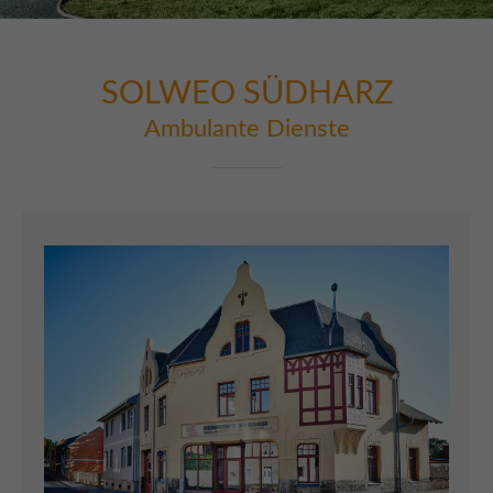
Lorem ipsum dolor sit amet:
SOLWEO SÜDHARZ
Ambulante Dienste
24h
/ 365days
We offer support for our customers
Mon - Fri 8:00am - 5:00pm
(GMT +1)
Get in touch
Cybersteel Inc.
376-293 City Road, Suite 600
San Francisco, CA 94102
Have any questions?