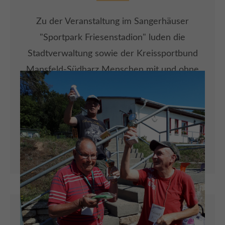
Zu der Veranstaltung im Sangerhäuser
"Sportpark Friesenstadion" luden die
Stadtverwaltung sowie der Kreissportbund
Mansfeld-Südharz Menschen mit und ohne
Handicap ein. Und wenn es am Ende auch
Medaillen und Urkunden gab, ging es den
Kunterbunten nicht ums Gewinnen, sondern
einfach um die Freude an der Bewegung.
ARTIKEL LESEN