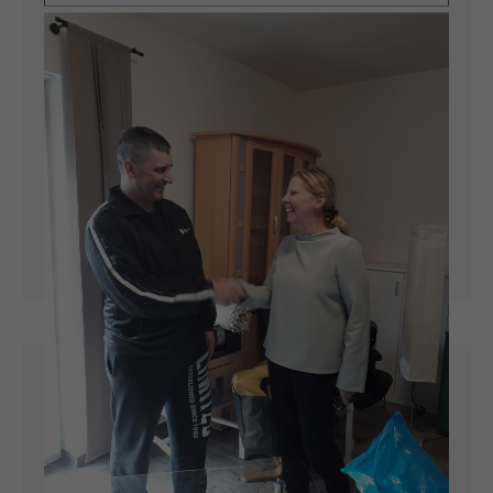
18.12.2019
MÄRCHENHAFT -
THEATERBESUCH IM
GYNNASIUM
Immer kurz vor Weihnachten lädt das
Geschwister-Scholl-Gymnasium
Sangerhausen zur Theaterwoche ein. Auch in
diesem Jahr nahmen die Damen und Herren
der Villa Aura und Villa Terra die Gelegenheit
wahr und fuhren zu einer Aufführung.