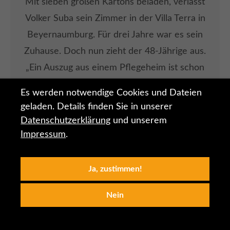
Mit sieben großen Kartons beladen, verlässt
Volker Suba sein Zimmer in der Villa Terra in
Beyernaumburg. Für drei Jahre war es sein
Zuhause. Doch nun zieht der 48-Jährige aus.
„Ein Auszug aus einem Pflegeheim ist schon
etwas Besonderes“, sagt Leiterin Barbara
Es werden notwendige Cookies und Dateien
Klose.
geladen. Details finden Sie in unserer
Datenschutzerklärung
und unserem
Impressum
.
ARTIKEL LESEN
Ja, zustimmen!
Nein
01.06.2018