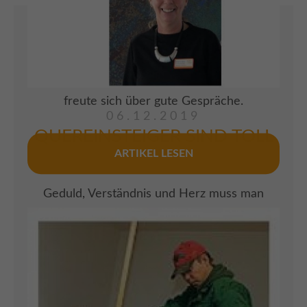
allerdings nicht mehr konnte, war allein in
seiner Wohnung zu leben und den Alltag allein
zu meistern. In der Villa Terra knüpfte er
schnell Kontakte zum Pflegepersonal und
freute sich über gute Gespräche.
06.12.2019
QUEREINSTEIGER SIND TOLL
ARTIKEL LESEN
Geduld, Verständnis und Herz muss man
haben, um mit den Bewohnern im
Seniorenzentrum umgehen zu können. In der
Altenpflege ist solch ein Engpass. Hier
werden aktuell sehr viel mehr qualifizierte
Leute benötigt. "Quereinsteiger sind toll" sagt