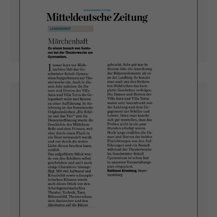
"TREFFPUNKT SÜD"
ARTIKEL LESEN