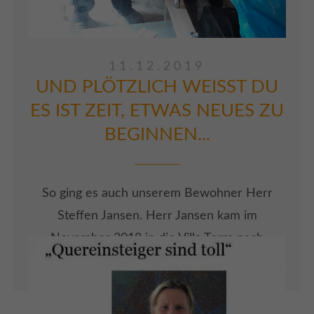
ARTIKEL LESEN
11.12.2019
UND PLÖTZLICH WEISST DU
ES IST ZEIT, ETWAS NEUES ZU
BEGINNEN...
So ging es auch unserem Bewohner Herr
Steffen Jansen. Herr Jansen kam im
November 2018 in die Villa Terra nach
Beyernaumburg. Hinter ihm lag eine nicht
ganz so leichte Zeit. Diese hat er aber mit
Hilfe seiner Familie, gut gemeistert. Was er