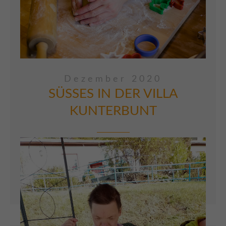
Dezember 2020
SÜSSES IN DER VILLA
KUNTERBUNT
In der „Villa Kunterbunt“ in Sangerhausen
wurden dieser Tage fleißig Plätzchen
gebacken.
ARTIKEL LESEN