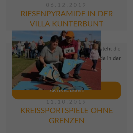
06.12.2019
RIESENPYRAMIDE IN DER
VILLA KUNTERBUNT
Aus knapp einhundert Einzelteilen besteht die
zwei Meter große Weihnachtspyramide in der
Villa Kunterbunt in Obersdorf.
ARTIKEL LESEN
11.10.2019
KREISSPORTSPIELE OHNE
GRENZEN