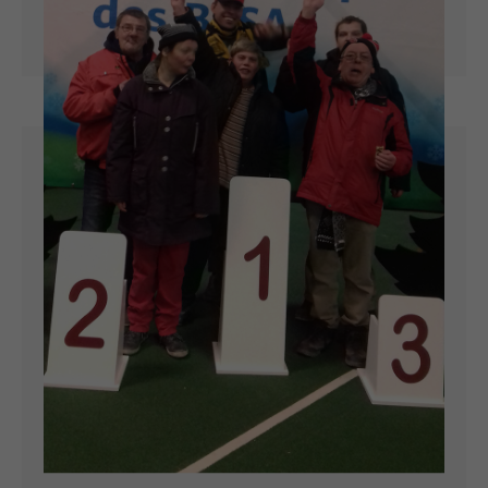
Sheila und Honey vom Malteser
Besuchsdienst gehören zu den regelmäßigen
Besuchern in der Villa Aura und der Villa
Terra. Mit ihrem Frauchen Birgit Möpert
kommen sie einmal in der Woche ins Haus
werden von vielen Bewohnern schon freudig
erwartet.
ARTIKEL LESEN