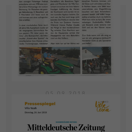
fleißig geübt und die Aufregung war groß.
ARTIKEL LESEN
05.09.2018
20 JAHRE VILLA
KUNTERBUNT