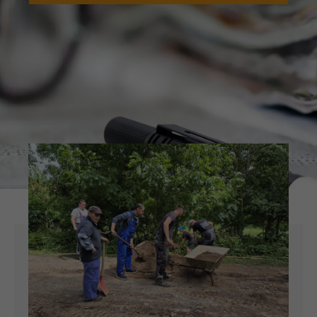
Lorem ipsum dolor sit amet:
24h
/ 365days
We offer support for our customers
Mon - Fri 8:00am - 5:00pm
(GMT +1)
Get in touch
Cybersteel Inc.
376-293 City Road, Suite 600
San Francisco, CA 94102
Have any questions?