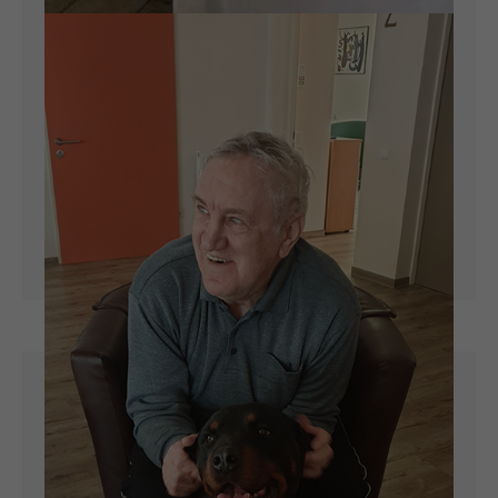
07.05.2019
FINISSAGE IN OBERSDORF
Im Rahmen der Aktionswoche "Gemeinsam
für Inklusion in MSH" wurde jetzt mit einer
Finissage die Kunstausstellung in der Villa
Kunterbunt in Obersdorf beendet.
ARTIKEL LESEN