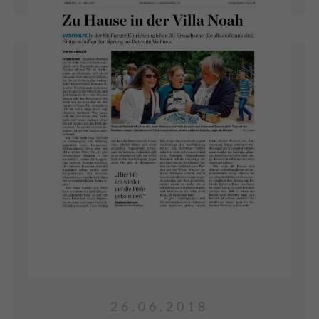
Am 07.07.18 feierte die Villa Kunterbunt ihr
20-jähriges Jubiläum. Aus dem einstigen
Ferienlager Freiheit entwickelte sich seit 1998
eine wunderschöne Wohnanlage mit
Rundum-Betreuung für Menschen mit
geistiger Behinderung.
ARTIKEL LESEN
26.06.2018