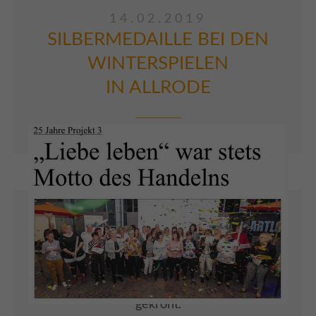
14.02.2019
SILBERMEDAILLE BEI DEN
WINTERSPIELEN
IN ALLRODE
Einen sportlichen Höhepunkt erlebten 6
Bewohner der Villa Kunterbunt bei den
diesjährigen Landeswinterspielen in Allrode.
Motiviert und voller Ehrgeiz stellten sie sich
den Disziplinen und gaben ihr Bestes. Dieses
Jahr wurde die Teilnahme mit einer
Silbermedaille für Frau Isabell John im Rodeln
gekrönt.