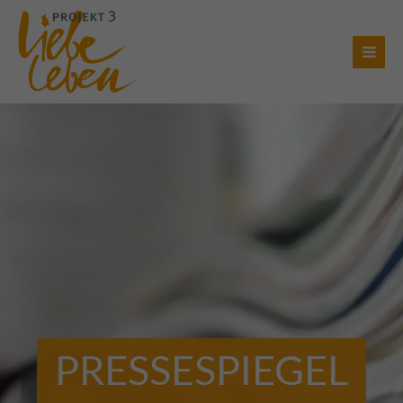
Login
Benutzername
Passwort
Anmelden
Register
|
Lost your password?
PRESSESPIEGEL
Support