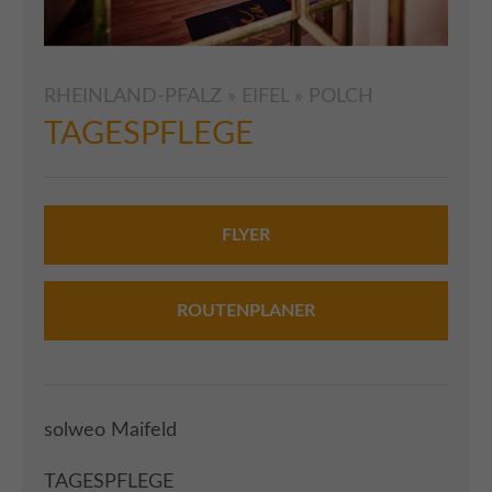
+44 1234 567 890
Drop us a line
RHEINLAND-PFALZ » EIFEL » POLCH
info@yourdomain.com
TAGESPFLEGE
About us
Lorem ipsum dolor sit amet, consectetuer
FLYER
adipiscing elit.
Aenean commodo ligula eget dolor. Aenean
ROUTENPLANER
massa. Cum sociis natoque penatibus et magnis
dis parturient montes, nascetur ridiculus mus.
Donec quam felis, ultricies nec.
solweo Maifeld
TAGESPFLEGE