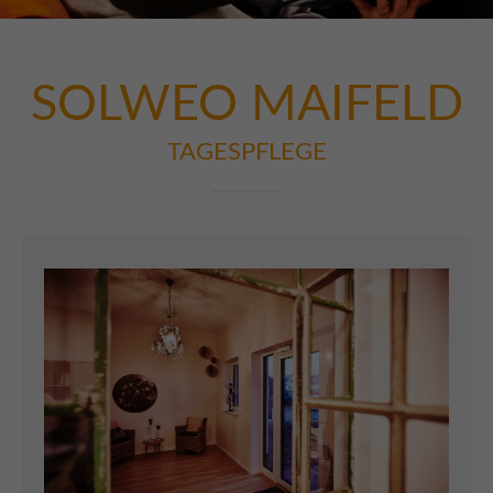
Lorem ipsum dolor sit amet:
SOLWEO MAIFELD
24h
/ 365days
TAGESPFLEGE
We offer support for our customers
Mon - Fri 8:00am - 5:00pm
(GMT +1)
Get in touch
Cybersteel Inc.
376-293 City Road, Suite 600
San Francisco, CA 94102
Have any questions?