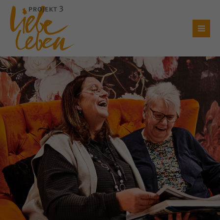
Login
Benutzername
Passwort
Anmelden
Register
|
Lost your password?
Support