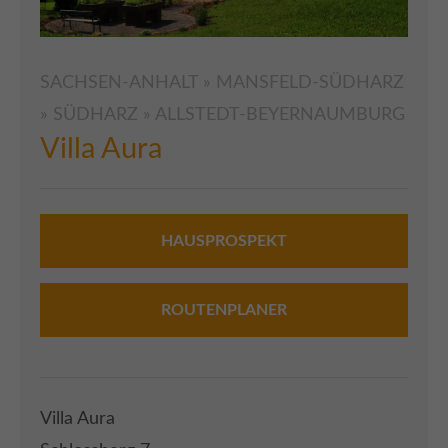
+44 1234 567 890
Drop us a line
SACHSEN-ANHALT » MANSFELD-SÜDHARZ
info@yourdomain.com
» SÜDHARZ » ALLSTEDT-BEYERNAUMBURG
Villa Aura
About us
Lorem ipsum dolor sit amet, consectetuer
adipiscing elit.
HAUSPROSPEKT
Aenean commodo ligula eget dolor. Aenean
massa. Cum sociis natoque penatibus et magnis
ROUTENPLANER
dis parturient montes, nascetur ridiculus mus.
Donec quam felis, ultricies nec.
Villa Aura