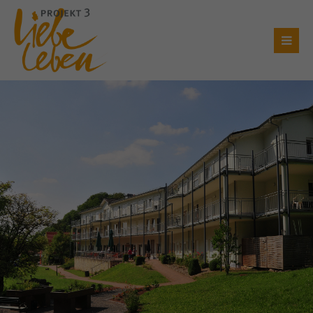
Login
Benutzername
Passwort
Anmelden
Register
|
Lost your password?
Support