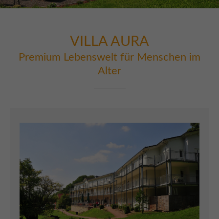
Lorem ipsum dolor sit amet:
VILLA
AURA
Premium Lebenswelt für Menschen im
24h
/ 365days
Alter
We offer support for our customers
Mon - Fri 8:00am - 5:00pm
(GMT +1)
Get in touch
Cybersteel Inc.
376-293 City Road, Suite 600
San Francisco, CA 94102
Have any questions?