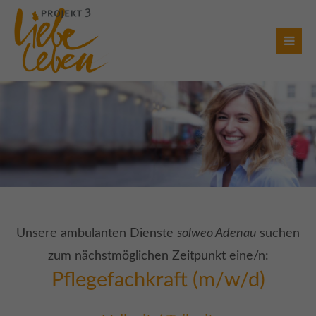
Login
Benutzername
Passwort
Anmelden
Unsere ambulanten Dienste
solweo Adenau
suchen
zum nächstmöglichen Zeitpunkt eine/n:
Register
|
Lost your password?
Pflegefachkraft (m/w/d)
Support