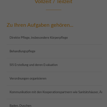
Vollzeit / Teilzeit
Lorem ipsum dolor sit amet:
Zu Ihren Aufgaben gehören...
24h
/ 365days
Direkte Pflege, insbesondere Körperpflege
We offer support for our customers
Behandlungspflege
Mon - Fri 8:00am - 5:00pm
(GMT +1)
SIS Erstellung und deren Evaluation
Get in touch
Verordnungen organisieren
Cybersteel Inc.
376-293 City Road, Suite 600
San Francisco, CA 94102
Kommunikation mit den Kooperationspartnern wie Sanitätshäuser, Ärzt
Baden, Duschen
Have any questions?